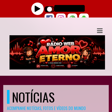
ASTS
IAS
IA
DOS
RAMAÇÃO
TOS
E
NOTÍCIAS
E
ACOMPANHE NOTÍCIAS, FOTOS E VÍDEOS DO MUNDO
ATO